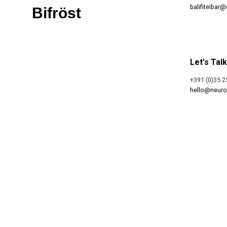
balifiteibar
Bifröst
Let’s Talk
+391 (0)35 2
hello@neur