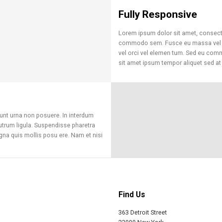
Fully Responsive
Lorem ipsum dolor sit amet, consecte
commodo sem. Fusce eu massa vel odi
vel orci vel elemen tum. Sed eu com
sit amet ipsum tempor aliquet sed at
dunt urna non posuere. In interdum
trum ligula. Suspendisse pharetra
na quis mollis posu ere. Nam et nisi
Find Us
363 Detroit Street