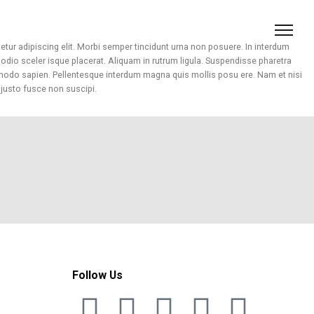
tur adipiscing elit. Morbi semper tincidunt urna non posuere. In interdum
o sceler isque placerat. Aliquam in rutrum ligula. Suspendisse pharetra
modo sapien. Pellentesque interdum magna quis mollis posu ere. Nam et nisi
 justo fusce non suscipi.
Follow Us