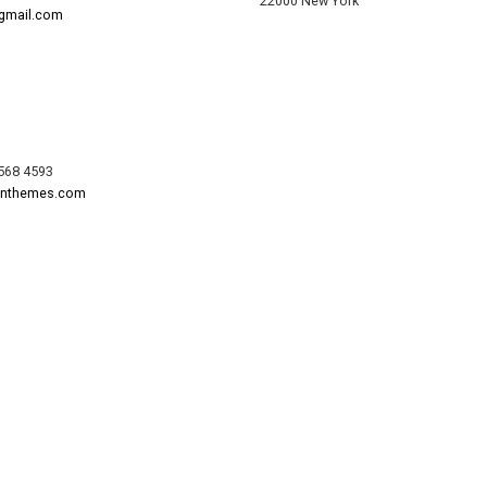
22000 New York
@gmail.com
568 4593
onthemes.com