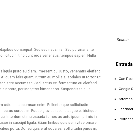
dapibus consequat. Sed sed risus nisi. Sed pulvinar ante
sollicitudin, tincidunt eros venenatis, tempus sapien. Nulla
Entrada
s ligula justo eu diam. Praesent dui justo, venenatis eleifend
 Aliquam felis quam, rutrum eu mollis a, sodales ut tortor. Ut
Can Robo
eifend ante accumsan. Sed lectus ex, fermentum eu eleifend
Google 
onubia nostra, per inceptos himenaeos. Suspendisse quis
Stromne
ssim odio dui accumsan enim. Pellentesque sollicitudin
Faceboo
lectus cursus in. Fusce gravida iaculis augue et tristique.
arcu. Interdum et malesuada fames ac ante ipsum primis in
Portnah
usce in suscipit ligula. Etiam finibus quis sem vitae ornare.
cibus porta. Donec quis erat sodales, sollicitudin purus in,