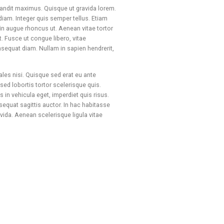
blandit maximus. Quisque ut gravida lorem.
diam. Integer quis semper tellus. Etiam
din augue rhoncus ut. Aenean vitae tortor
et. Fusce ut congue libero, vitae
equat diam. Nullam in sapien hendrerit,
ales nisi. Quisque sed erat eu ante
sed lobortis tortor scelerisque quis.
 in vehicula eget, imperdiet quis risus.
sequat sagittis auctor. In hac habitasse
vida. Aenean scelerisque ligula vitae