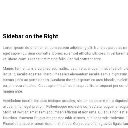
Sidebar on the Right
Lorem ipsum dolor sit amet, consectetur adipiscing elit. Nunc eu purus ac mi 
eget sapien pulvinar convallis. Donec euismod efficitur ultricies. In vel lorem 
vel libero diam. Curabitur et mattis felis. Sed vel porttitor ante.
Mauris fermentum, arcu a laoreet mattis, ipsum erat aliquam nisi, vitae ultricie
lacus id, iaculis egestas libero. Phasellus elementum iaculis sem a dignissim.
cursus justo ac porta rutrum. Curabitur rhoncus ipsum eu arcu blandit, in el
eu, pharetra vitae leo. Class aptent taciti sociosqu ad litora torquent per c
magna ante.
Vestibulum iaculis, leo quis tristique sodales, nisi urna posuere elit, a digni
aliquam nibh eget pretium. Pellentesque molestie consectetur augue, a feugiat 
Morbi ut velit sit amet sem accumsan efficitur et non urna. Quisque non est 
faucibus. Praesent feugiat magna nec nibh ultrices, et blandit velit molestie. F
Phasellus posuere rutrum dolor in tristique. Quisque pretium gravida ligula fau