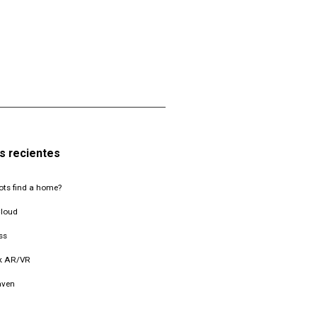
s recientes
ts find a home?
Cloud
ss
k AR/VR
aven