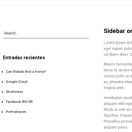
Sidebar o
Lorem ipsum dolo
eget sapien pulvi
vel libero diam. C
Entradas recientes
Mauris fermentum,
lacus id, iaculis
Can Robots find a home?
cursus justo ac 
Google Cloud
eu, pharetra vita
magna ante.
Stromness
Vestibulum iaculi
Facebook AR/VR
aliquam nibh eget
Morbi ut velit s
Portnahaven
faucibus. Praesen
Phasellus posuere
aliquam purus.