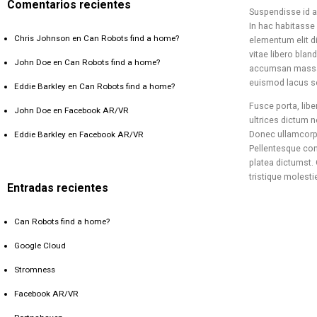
Comentarios recientes
Suspendisse id ar
In hac habitasse 
Chris Johnson
en
Can Robots find a home?
elementum elit di
vitae libero bland
John Doe
en
Can Robots find a home?
accumsan massa. 
euismod lacus se
Eddie Barkley
en
Can Robots find a home?
Fusce porta, libe
John Doe
en
Facebook AR/VR
ultrices dictum n
Donec ullamcorper
Eddie Barkley
en
Facebook AR/VR
Pellentesque conv
platea dictumst. 
tristique molest
Entradas recientes
Can Robots find a home?
Google Cloud
Stromness
Facebook AR/VR