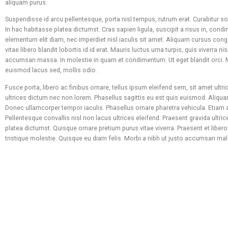
aliquam purus.
Suspendisse id arcu pellentesque, porta nisl tempus, rutrum erat. Curabitur sol
In hac habitasse platea dictumst. Cras sapien ligula, suscipit a risus in, con
elementum elit diam, nec imperdiet nisl iaculis sit amet. Aliquam cursus congue
vitae libero blandit lobortis id id erat. Mauris luctus urna turpis, quis viverra n
accumsan massa. In molestie in quam et condimentum. Ut eget blandit orci. 
euismod lacus sed, mollis odio.
Fusce porta, libero ac finibus ornare, tellus ipsum eleifend sem, sit amet ultr
ultrices dictum nec non lorem. Phasellus sagittis eu est quis euismod. Aliquam
Donec ullamcorper tempor iaculis. Phasellus ornare pharetra vehicula. Etiam au
Pellentesque convallis nisl non lacus ultrices eleifend. Praesent gravida ultri
platea dictumst. Quisque ornare pretium purus vitae viverra. Praesent et liber
tristique molestie. Quisque eu diam felis. Morbi a nibh ut justo accumsan ma