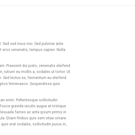
 Sed sed risus nisi. Sed pulvinar ante
unt eros venenatis, tempus sapien. Nulla
iam. Praesent dui justo, venenatis eleifend
 rutrum eu mollis a, sodales ut tortor. Ut
n. Sed lectus ex, fermentum eu eleifend
inceptos himenaeos. Suspendisse quis
san enim. Pellentesque sollicitudin
usce gravida iaculis augue et tristique.
malesuada fames ac ante ipsum primis in
ula. Etiam finibus quis sem vitae ornare.
quis erat sodales, sollicitudin purus in,