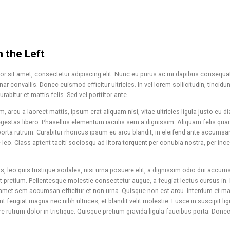
n the Left
r sit amet, consectetur adipiscing elit. Nunc eu purus ac mi dapibus consequat.
nar convallis. Donec euismod efficitur ultricies. In vel lorem sollicitudin, tincid
urabitur et mattis felis. Sed vel porttitor ante.
 arcu a laoreet mattis, ipsum erat aliquam nisi, vitae ultricies ligula justo eu d
 egestas libero. Phasellus elementum iaculis sem a dignissim. Aliquam felis quam,
porta rutrum. Curabitur rhoncus ipsum eu arcu blandit, in eleifend ante accumsa
e leo. Class aptent taciti sociosqu ad litora torquent per conubia nostra, per 
s, leo quis tristique sodales, nisi urna posuere elit, a dignissim odio dui accum
 pretium. Pellentesque molestie consectetur augue, a feugiat lectus cursus in. F
it amet sem accumsan efficitur et non urna. Quisque non est arcu. Interdum et 
t feugiat magna nec nibh ultrices, et blandit velit molestie. Fusce in suscipit lig
 rutrum dolor in tristique. Quisque pretium gravida ligula faucibus porta. Donec 