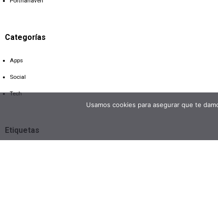
Portnahaven
Categorías
Apps
Social
Tech
Usamos cookies para asegurar que te damos
Etiquetas
Apps
Conference
Developers
Enterprise
Startups