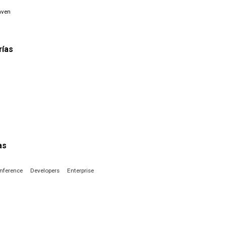
aven
rías
as
nference
Developers
Enterprise