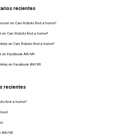
arios recientes
ohnson
en
Can Robots find a home?
e
en
Can Robots find a home?
rkley
en
Can Robots find a home?
e
en
Facebook AR/VR
rkley
en
Facebook AR/VR
s recientes
ts find a home?
Cloud
ss
k AR/VR