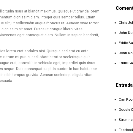
Coment
licitudin risus at blandit maximus. Quisque ut gravida lorem.
dimentum dignissim diam. Integer quis semper tellus. Etiam
Chris J
 elit, ut sollicitudin augue rhoncus ut. Aenean vitae tortor
isi dignissim sit amet. Fusce ut congue libero, vitae
John Do
Maecenas eget consequat diam. Nullam in sapien hendrerit,
Eddie Ba
icies lorem erat sodales nisi. Quisque sed erat eu ante
John Do
 rutrum mi purus, sed lobortis tortor scelerisque quis.
gue erat, convallis in vehicula eget, imperdiet quis risus.
Eddie Ba
ces neque. Duis consequat sagittis auctor. In hac habitasse
o in nibh tempus gravida. Aenean scelerisque ligula vitae
lesuada.
Entrada
Can Robo
Google 
Stromne
Faceboo