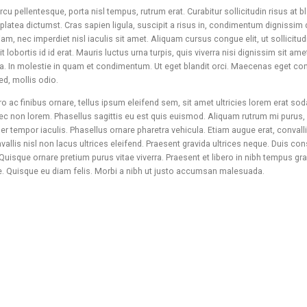
cu pellentesque, porta nisl tempus, rutrum erat. Curabitur sollicitudin risus at 
platea dictumst. Cras sapien ligula, suscipit a risus in, condimentum dignissim 
am, nec imperdiet nisl iaculis sit amet. Aliquam cursus congue elit, ut sollicitu
it lobortis id id erat. Mauris luctus urna turpis, quis viverra nisi dignissim sit am
In molestie in quam et condimentum. Ut eget blandit orci. Maecenas eget cons
d, mollis odio.
ro ac finibus ornare, tellus ipsum eleifend sem, sit amet ultricies lorem erat sod
ec non lorem. Phasellus sagittis eu est quis euismod. Aliquam rutrum mi purus, 
 tempor iaculis. Phasellus ornare pharetra vehicula. Etiam augue erat, convallis
allis nisl non lacus ultrices eleifend. Praesent gravida ultrices neque. Duis con
Quisque ornare pretium purus vitae viverra. Praesent et libero in nibh tempus gra
ie. Quisque eu diam felis. Morbi a nibh ut justo accumsan malesuada.