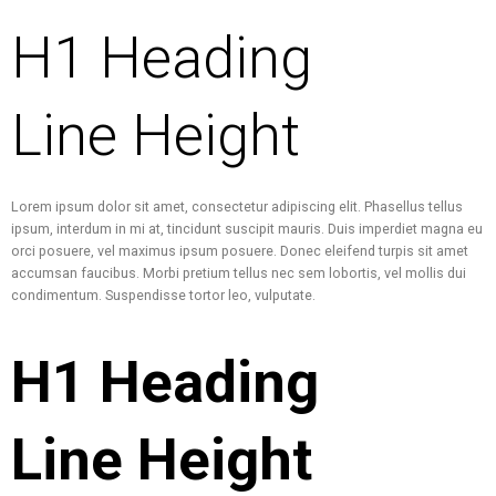
H1 Heading
Line Height
Lorem ipsum dolor sit amet, consectetur adipiscing elit. Phasellus tellus
ipsum, interdum in mi at, tincidunt suscipit mauris. Duis imperdiet magna eu
orci posuere, vel maximus ipsum posuere. Donec eleifend turpis sit amet
accumsan faucibus. Morbi pretium tellus nec sem lobortis, vel mollis dui
condimentum. Suspendisse tortor leo, vulputate.
H1 Heading
Line Height