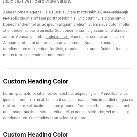
Italic Text
vel libero vitae varius.
Aenean ornare eget tellus eu luctus. Etiam mattis nibh ex,
strickethrough
text
sollicitudin a. Integer porttitor nibh nisi, ut dictum nulla dignissim id.
Donec hendrerit tellus ac ipsum aliquam pretium. Etiam risus dolor, mollis
at imperdiet et, porta eu nulla. Sed condimentum dignissim ante ultricies
auctor. Aenean pharetra
underline text
placerat, et semper arcu lacinia.
Aliquam porta erat ut eros egestas accumsan. Nunc nibh neque,
condimentum ac interdum facilisis, rhoncus quis turpis. Quisque fringilla
metus tortor, ut hendrerit urna ornare in.
Custom Heading Color
Lorem ipsum dolor sit amet, consectetur adipiscing elit. Phasellus tellus
ipsum, interdum in mi at, tincidunt suscipit mauris. Duis imperdiet magna eu
orci posuere, vel maximus ipsum posuere. Donec eleifend turpis sit amet
accumsan faucibus. Morbi pretium tellus nec sem lobortis, vel mollis dui
condimentum. Suspendisse tortor leo, vulputate.
Custom Heading Color