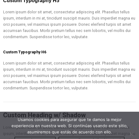
Custom Typography H5
Lorem ipsum dolor sit amet, consectetur adipiscing elit. Phasellus tellus
ipsum, interdum in mi at, tincidunt suscipit mauris. Duis imperdiet magna eu
orci posuere, vel maximus ipsum posuere. Donec eleifend turpis sit amet
accumsan faucibus. Morbi pretium tellus nec sem lobortis, vel mollis dui
condimentum. Suspendisse tortor leo, vulputate.
Custom Typography H6
Lorem ipsum dolor sit amet, consectetur adipiscing elit. Phasellus tellus
ipsum, interdum in mi at, tincidunt suscipit mauris. Duis imperdiet magna eu
orci posuere, vel maximus ipsum posuere. Donec eleifend turpis sit amet
accumsan faucibus. Morbi pretium tellus nec sem lobortis, vel mollis dui
condimentum. Suspendisse tortor leo, vulputate.
Custom Heading w/ Shadow
Usamos cookies para asegurar que te damos la mejor
experiencia en nuestra web. Si continúas usando este sitio,
Lorem ipsum dolor sit amet, consectetur adipiscing elit. Phasellus tellus
asumiremos que estás de acuerdo con ello.
ipsum, interdum in mi at, tincidunt suscipit mauris. Duis imperdiet magna eu