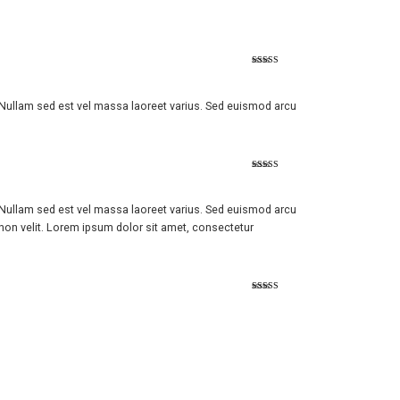
Valorado
con
4
de 5
. Nullam sed est vel massa laoreet varius. Sed euismod arcu
Valorado con
5
de 5
. Nullam sed est vel massa laoreet varius. Sed euismod arcu
 non velit. Lorem ipsum dolor sit amet, consectetur
Valorad
o con
3
de 5