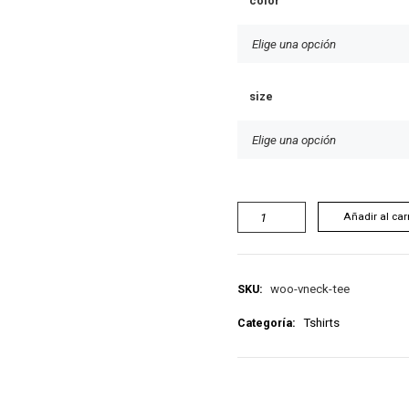
color
size
Añadir al car
SKU:
woo-vneck-tee
Categoría:
Tshirts