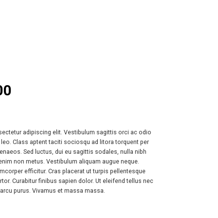
00
ctetur adipiscing elit. Vestibulum sagittis orci ac odio
leo. Class aptent taciti sociosqu ad litora torquent per
naeos. Sed luctus, dui eu sagittis sodales, nulla nibh
am enim non metus. Vestibulum aliquam augue neque.
mcorper efficitur. Cras placerat ut turpis pellentesque
r. Curabitur finibus sapien dolor. Ut eleifend tellus nec
n arcu purus. Vivamus et massa massa.