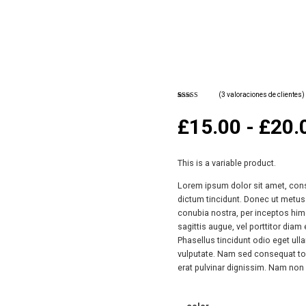
(
3
valoraciones de clientes)
Valorado
3
con
4.00
de 5 en
£
15.00
-
£
20.
base a
valoracion
es de
clientes
This is a variable product.
Lorem ipsum dolor sit amet, conse
dictum tincidunt. Donec ut metus 
conubia nostra, per inceptos hime
sagittis augue, vel porttitor di
Phasellus tincidunt odio eget ulla
vulputate. Nam sed consequat torto
erat pulvinar dignissim. Nam no