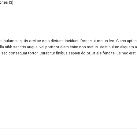
ones (3)
tibulum sagittis orci ac odio dictum tincidunt. Donec ut metus leo. Class aptent
lla nibh sagittis augue, vel porttitor diam enim non metus. Vestibulum aliquam
am sed consequat tortor. Curabitur finibus sapien dolor. Ut eleifend tellus nec e